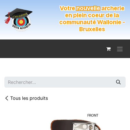
Se rendre au contenu
Votre
nouvelle
archerie
en plein coeur de la
communauté Wallonie -
Bruxelles
Tous les produits