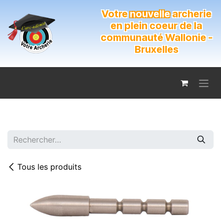
Se rendre au contenu
Votre
nouvelle
archerie
en plein coeur de la
communauté Wallonie -
Bruxelles
Tous les produits