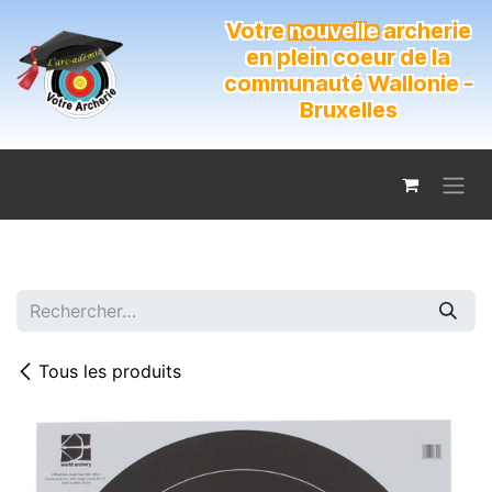
Se rendre au contenu
Votre
nouvelle
archerie
en plein coeur de la
communauté Wallonie -
Bruxelles
Tous les produits