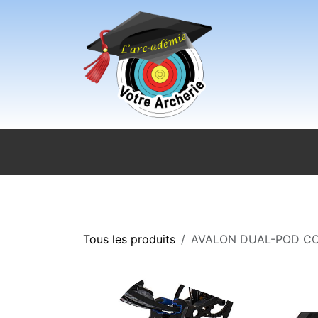
Se rendre au contenu
Accueil
Sport pour tous
Magasi
Tous les produits
AVALON DUAL-POD C