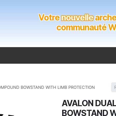
Votre
nouvelle
archer
communauté Wal
n
Catalogue
Soutien aux clubs
Marques
Contact
OMPOUND BOWSTAND WITH LIMB PROTECTION
AVALON DUA
BOWSTAND W