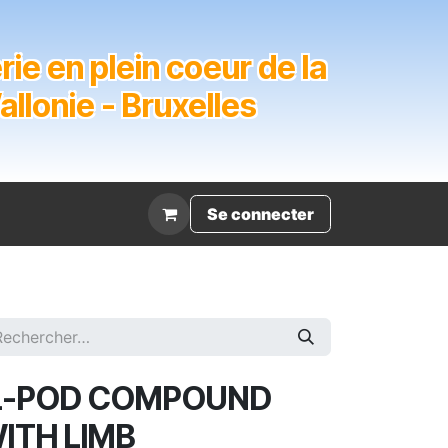
ie en plein coeur de la
lonie - Bruxelles
Évènement
Se connecter
L-POD COMPOUND
ITH LIMB