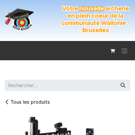
Se rendre au contenu
Votre
nouvelle
archerie
en plein coeur de la
communauté Wallonie -
Bruxelles
Tous les produits