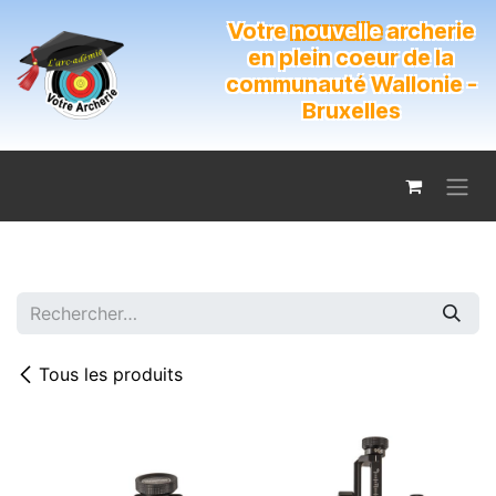
Se rendre au contenu
Votre
nouvelle
archerie
en plein coeur de la
communauté Wallonie -
Bruxelles
Tous les produits