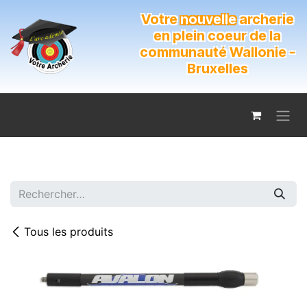
Se rendre au contenu
Votre
nouvelle
archerie
en plein coeur de la
communauté Wallonie -
Bruxelles
Tous les produits