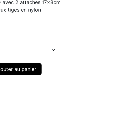
D avec 2 attaches 17x8cm
eux tiges en nylon
outer au panier