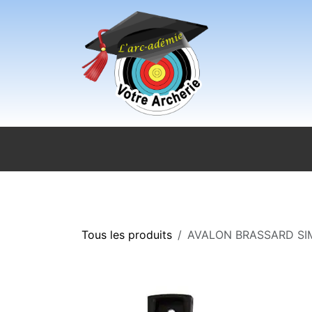
Se rendre au contenu
Accueil
Sport pour tous
Magasi
Tous les produits
AVALON BRASSARD SI