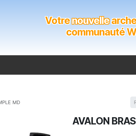
Votre
nouvelle
archer
communauté Wal
n
Catalogue
Soutien aux clubs
Marques
Contact
MPLE MD
AVALON BRAS