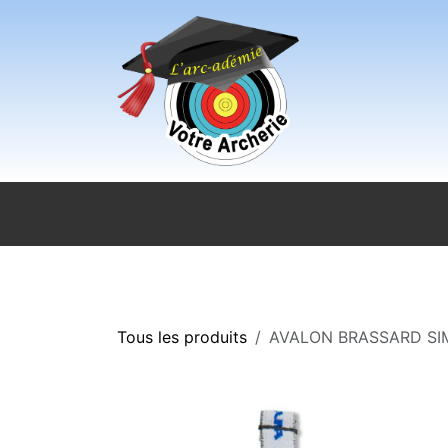
Se rendre au contenu
Accueil
Sport pour tous
Magasi
Tous les produits
AVALON BRASSARD SIM