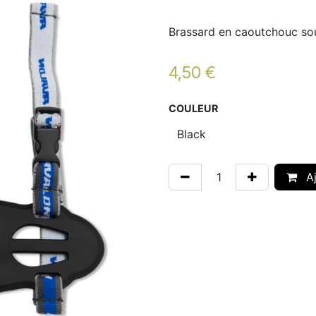
Brassard en caoutchouc sou
4,50
€
COULEUR
Aj