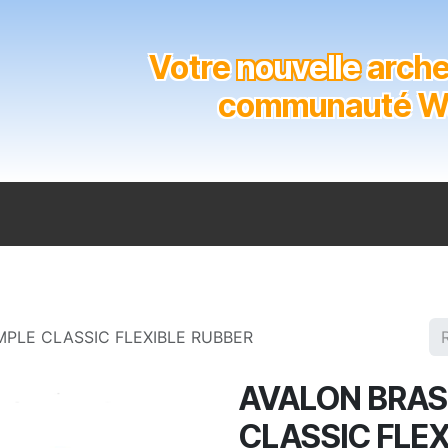
Votre
nouvelle
archer
communauté Wal
n
Catalogue
Soutien aux clubs
Marques
Contact
PLE CLASSIC FLEXIBLE RUBBER
AVALON BRAS
CLASSIC FLEX