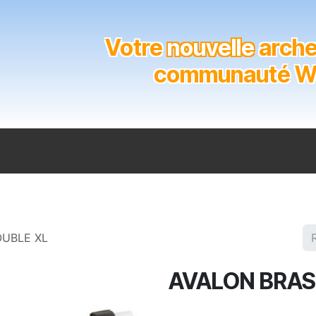
Votre
nouvelle
archer
communauté Wal
n
Catalogue
Soutien aux clubs
Marques
Contact
UBLE XL
AVALON BRAS