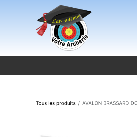
Se rendre au contenu
Accueil
Sport pour tous
Magasi
Tous les produits
AVALON BRASSARD DO