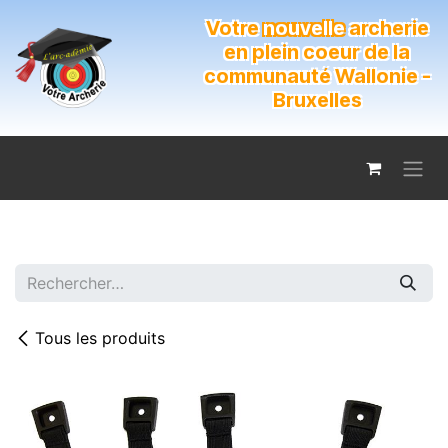
Se rendre au contenu
Votre
nouvelle
archerie
en plein coeur de la
communauté Wallonie -
Bruxelles
Tous les produits