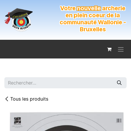
Se rendre au contenu
Votre
nouvelle
archerie
en plein coeur de la
communauté Wallonie -
Bruxelles
Tous les produits