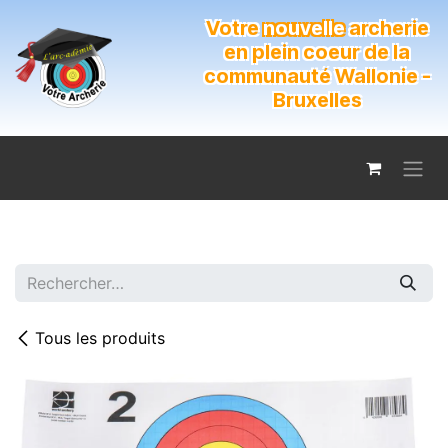
Se rendre au contenu
Votre
nouvelle
archerie
en plein coeur de la
communauté Wallonie -
Bruxelles
Tous les produits