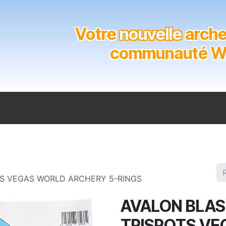
Votre
nouvelle
archer
communauté Wal
n
Catalogue
Soutien aux clubs
Marques
Contact
TS VEGAS WORLD ARCHERY 5-RINGS
AVALON BLAS
TRISPOTS VE