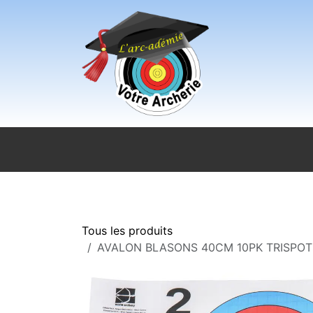
Se rendre au contenu
Accueil
Sport pour tous
Magasi
Tous les produits
AVALON BLASONS 40CM 10PK TRISPO