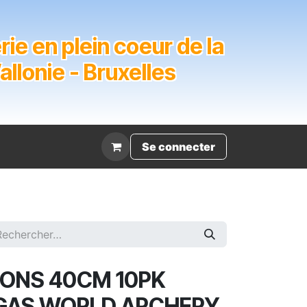
ie en plein coeur de la
lonie - Bruxelles
Évènement
Se connecter
ONS 40CM 10PK
GAS WORLD ARCHERY