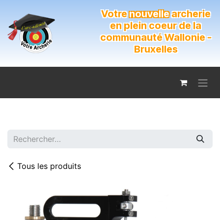
Se rendre au contenu
Votre
nouvelle
archerie
en plein coeur de la
communauté Wallonie -
Bruxelles
Tous les produits