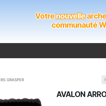
Votre
nouvelle
archer
communauté Wal
n
Catalogue
Soutien aux clubs
Marques
Contact
ERS GRASPER
AVALON ARRO