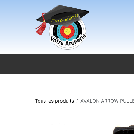
Se rendre au contenu
Accueil
Sport pour tous
Magasi
Tous les produits
AVALON ARROW PULL