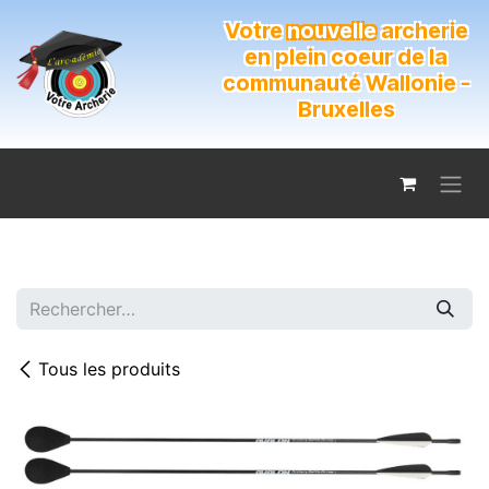
Se rendre au contenu
Votre
nouvelle
archerie
en plein coeur de la
communauté Wallonie -
Bruxelles
Tous les produits