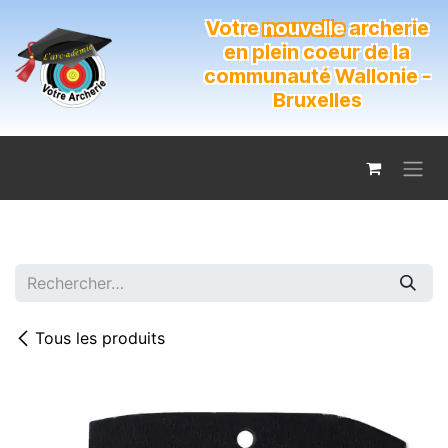
Se rendre au contenu
Votre
nouvelle
archerie
en plein coeur de la
communauté Wallonie -
Bruxelles
Tous les produits