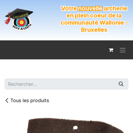
Se rendre au contenu
Votre
nouvelle
archerie
en plein coeur de la
communauté Wallonie -
Bruxelles
Tous les produits