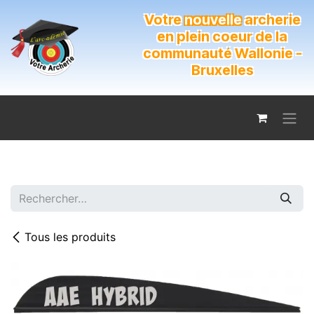
Se rendre au contenu
Votre
nouvelle
archerie
en plein coeur de la
communauté Wallonie -
Bruxelles
Tous les produits