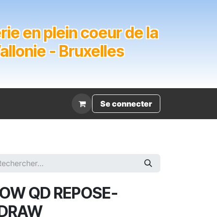
ie en plein coeur de la
lonie - Bruxelles
Évènement
Se connecter
OW QD REPOSE-
RDRAW