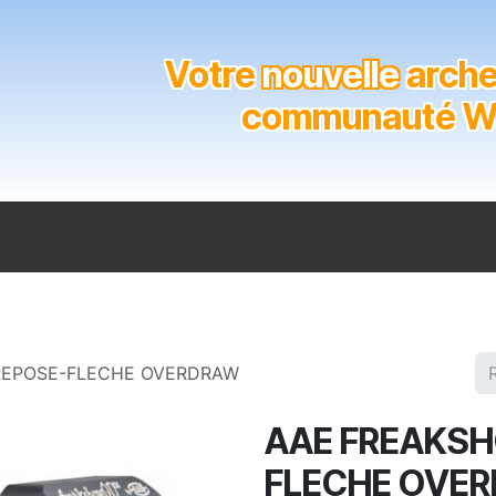
Votre
nouvelle
archer
communauté Wal
n
Catalogue
Soutien aux clubs
Marques
Contact
REPOSE-FLECHE OVERDRAW
AAE FREAKSH
FLECHE OVE