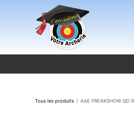
Se rendre au contenu
Accueil
Sport pour tous
Magasi
Tous les produits
AAE FREAKSHOW QD 