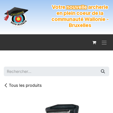
Se rendre au contenu
Votre
nouvelle
archerie
en plein coeur de la
communauté Wallonie -
Bruxelles
Tous les produits