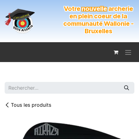
Se rendre au contenu
Votre
nouvelle
archerie
en plein coeur de la
communauté Wallonie -
Bruxelles
Tous les produits