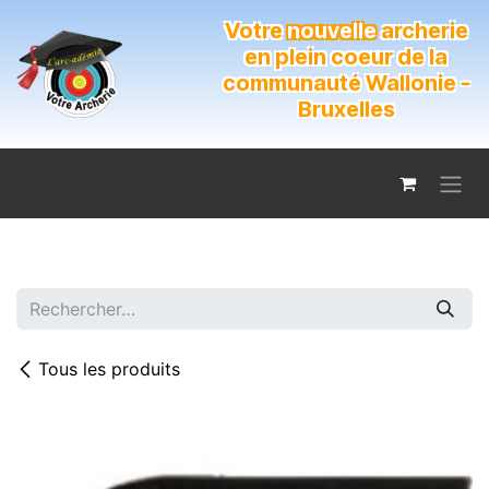
Se rendre au contenu
Votre
nouvelle
archerie
en plein coeur de la
communauté Wallonie -
Bruxelles
Tous les produits