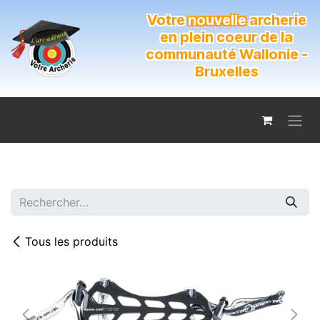
Se rendre au contenu
Votre
nouvelle
archerie
en plein coeur de la
communauté Wallonie -
Bruxelles
Tous les produits