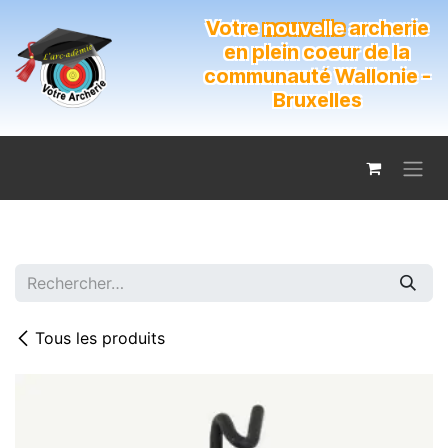
Se rendre au contenu
Votre
nouvelle
archerie
en plein coeur de la
communauté Wallonie -
Bruxelles
Tous les produits