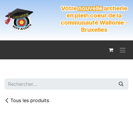
Se rendre au contenu
Votre
nouvelle
archerie
en plein coeur de la
communauté Wallonie -
Bruxelles
Tous les produits