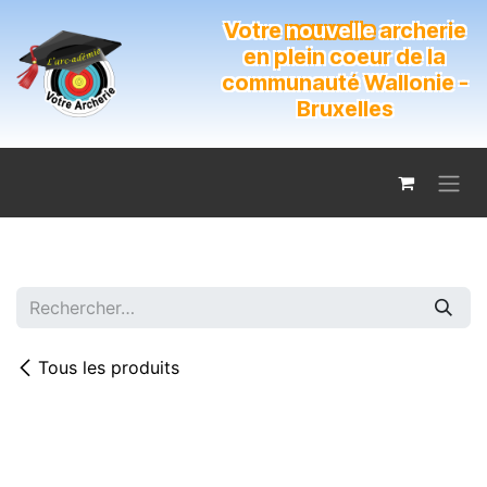
Se rendre au contenu
Votre
nouvelle
archerie
en plein coeur de la
communauté Wallonie -
Bruxelles
Tous les produits