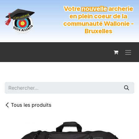
Se rendre au contenu
Votre
nouvelle
archerie
en plein coeur de la
communauté Wallonie -
Bruxelles
Tous les produits