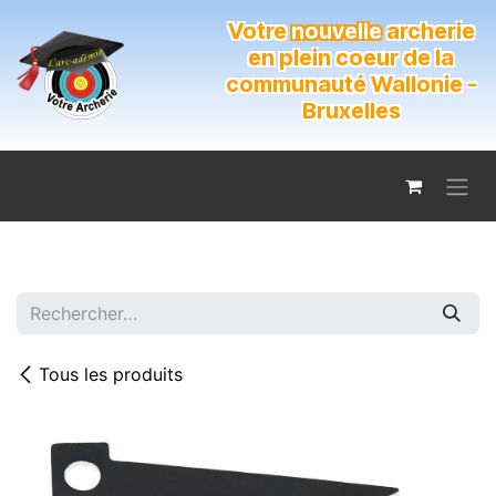
Se rendre au contenu
Votre
nouvelle
archerie
en plein coeur de la
communauté Wallonie -
Bruxelles
Tous les produits