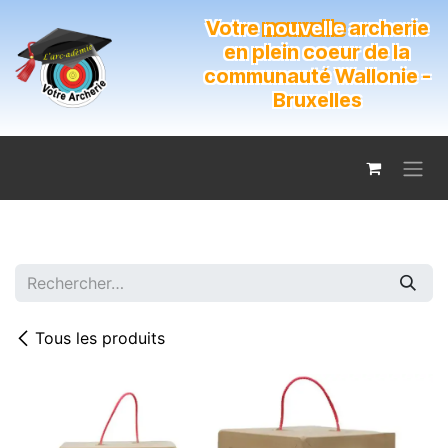
Se rendre au contenu
Votre
nouvelle
archerie
en plein coeur de la
communauté Wallonie -
Bruxelles
Tous les produits