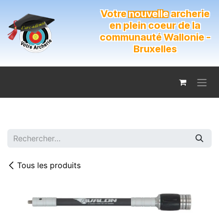
Se rendre au contenu
Votre
nouvelle
archerie
en plein coeur de la
communauté Wallonie -
Bruxelles
Tous les produits