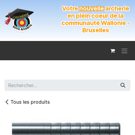
Se rendre au contenu
Votre
nouvelle
archerie
en plein coeur de la
communauté Wallonie -
Bruxelles
Tous les produits