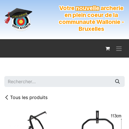
Se rendre au contenu
Votre
nouvelle
archerie
en plein coeur de la
communauté Wallonie -
Bruxelles
Tous les produits