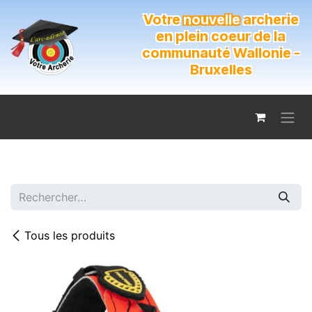
Se rendre au contenu
Votre
nouvelle
archerie
en plein coeur de la
communauté Wallonie -
Bruxelles
Tous les produits