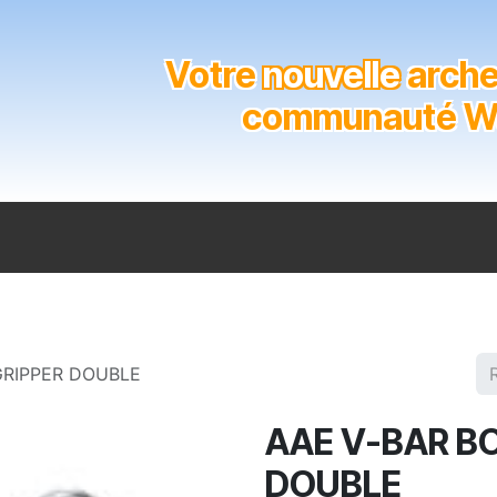
Votre
nouvelle
archer
communauté Wal
n
Catalogue
Soutien aux clubs
Marques
Contact
GRIPPER DOUBLE
AAE V-BAR BO
DOUBLE