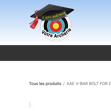
Se rendre au contenu
Accueil
Sport pour tous
Magasi
Tous les produits
AAE V-BAR BOLT FOR 