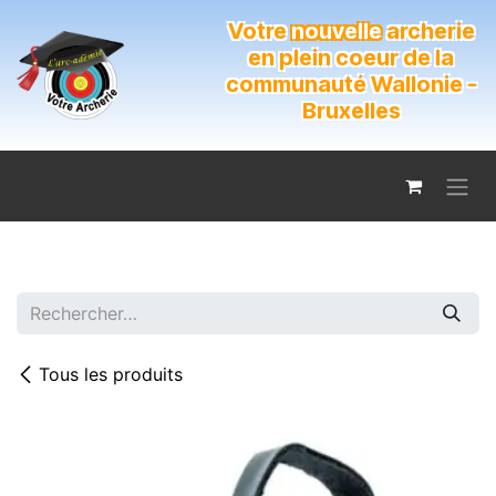
Se rendre au contenu
Votre
nouvelle
archerie
en plein coeur de la
communauté Wallonie -
Bruxelles
Tous les produits